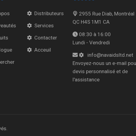
opos
Distributeurs
2955 Rue Diab, Montréal
QC H4S 1M1 CA
eautés
Services
08:30 à 16:00
uits
Contacter
Lundi - Vendredi
logue
Acceuil
info@navaidsltd.net
ercher
Envoyez-nous un e-mail pou
devis personnalisé et de
l'assistance
vés.