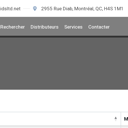
idsltd.net
2955 Rue Diab, Montréal, QC, H4S 1M1
Rechercher
Distributeurs
Services
Contacter
M