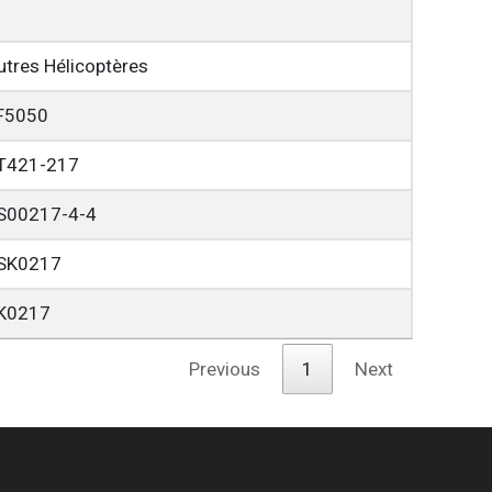
utres Hélicoptères
F5050
T421-217
S00217-4-4
SK0217
K0217
Previous
1
Next