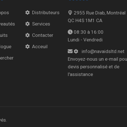
opos
Distributeurs
2955 Rue Diab, Montréal
QC H4S 1M1 CA
eautés
Services
08:30 à 16:00
uits
Contacter
Lundi - Vendredi
logue
Acceuil
info@navaidsltd.net
ercher
Envoyez-nous un e-mail pou
devis personnalisé et de
l'assistance
vés.