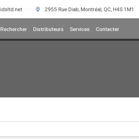
idsltd.net
2955 Rue Diab, Montréal, QC, H4S 1M1
Rechercher
Distributeurs
Services
Contacter