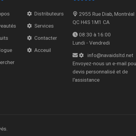
opos
Distributeurs
2955 Rue Diab, Montréal
QC H4S 1M1 CA
eautés
Services
08:30 à 16:00
uits
Contacter
Lundi - Vendredi
logue
Acceuil
info@navaidsltd.net
ercher
Envoyez-nous un e-mail pou
devis personnalisé et de
l'assistance
vés.