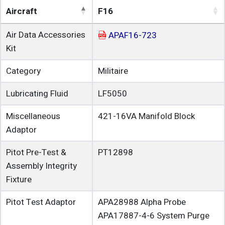
Aircraft
F16
Air Data Accessories
APAF16-723
Kit
Category
Militaire
Lubricating Fluid
LF5050
Miscellaneous
421-16VA
Manifold Block
Adaptor
Pitot Pre-Test &
PT12898
Assembly Integrity
Fixture
Pitot Test Adaptor
APA28988
Alpha Probe
APA17887-4-6
System Purge