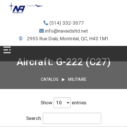
(514) 332-3077
info@navaidsltd.net
2955 Rue Diab, Montréal, QC, H4S 1M1
Aircraft: G-222 (C27)
CATALOG
MILITAIRE
Show
entries
Search: