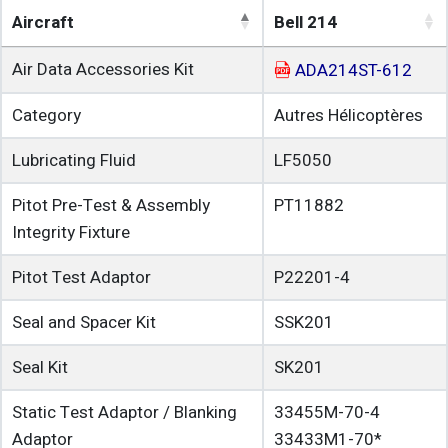
Aircraft
Bell 214
Air Data Accessories Kit
ADA214ST-612
Category
Autres Hélicoptères
Lubricating Fluid
LF5050
Pitot Pre-Test & Assembly
PT11882
Integrity Fixture
Pitot Test Adaptor
P22201-4
Seal and Spacer Kit
SSK201
Seal Kit
SK201
Static Test Adaptor / Blanking
33455M-70-4
Adaptor
33433M1-70*