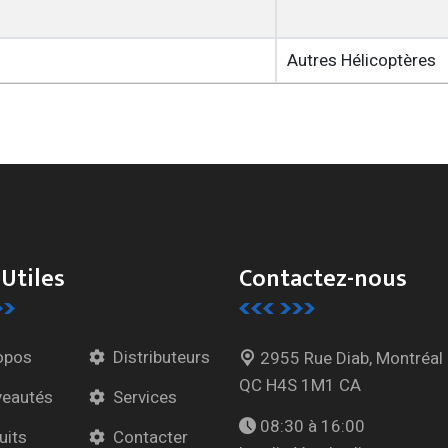
Autres Hélicoptères
 Utiles
Contactez-nous
opos
Distributeurs
2955 Rue Diab, Montréal
QC H4S 1M1 CA
eautés
Services
08:30 à 16:00
uits
Contacter