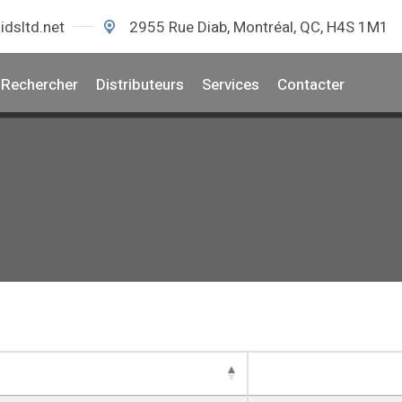
idsltd.net
2955 Rue Diab, Montréal, QC, H4S 1M1
Rechercher
Distributeurs
Services
Contacter