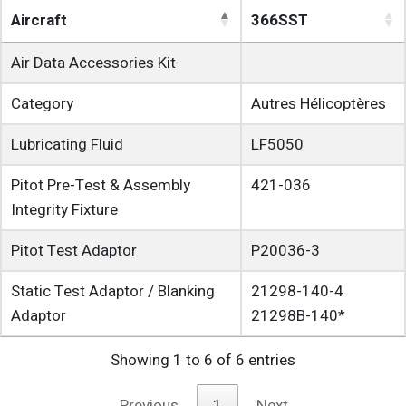
Aircraft
366SST
Air Data Accessories Kit
Category
Autres Hélicoptères
Lubricating Fluid
LF5050
Pitot Pre-Test & Assembly
421-036
Integrity Fixture
Pitot Test Adaptor
P20036-3
Static Test Adaptor / Blanking
21298-140-4
Adaptor
21298B-140*
Showing 1 to 6 of 6 entries
Previous
1
Next