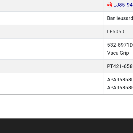
LJ85-94
Banlieusard
LF5050
532-8971
Vacu Grip
PT421-658
APA96858L
APA96858R