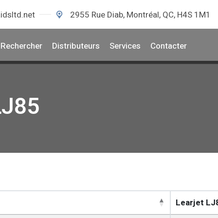
idsltd.net
2955 Rue Diab, Montréal, QC, H4S 1M1
Rechercher
Distributeurs
Services
Contacter
 LJ85
Learjet LJ