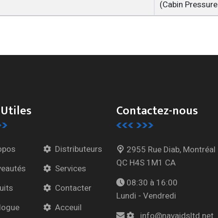
(Cabin Pressure
 Utiles
Contactez-nous
opos
Distributeurs
2955 Rue Diab, Montréal
QC H4S 1M1 CA
eautés
Services
08:30 à 16:00
uits
Contacter
Lundi - Vendredi
logue
Acceuil
info@navaidsltd.net