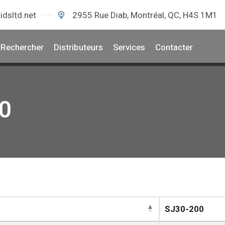
idsltd.net
2955 Rue Diab, Montréal, QC, H4S 1M1
Rechercher
Distributeurs
Services
Contacter
00
SJ30-200