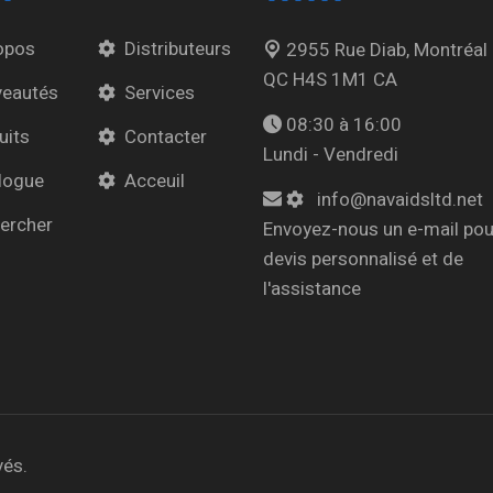
opos
Distributeurs
2955 Rue Diab, Montréal
QC H4S 1M1 CA
eautés
Services
08:30 à 16:00
uits
Contacter
Lundi - Vendredi
logue
Acceuil
info@navaidsltd.net
ercher
Envoyez-nous un e-mail pou
devis personnalisé et de
l'assistance
vés.