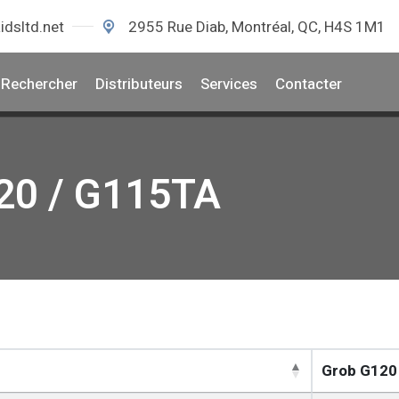
idsltd.net
2955 Rue Diab, Montréal, QC, H4S 1M1
Rechercher
Distributeurs
Services
Contacter
120 / G115TA
Grob G120